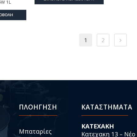
5W 1L
ΟΒΟΛΗ
1
2
ΠΛΟΗΓΗΣΗ
ΚΑΤΑΣΤΉΜΑΤΑ
KATEXAKH
Μπαταρίες
Κατεχακη 13 – Νέο