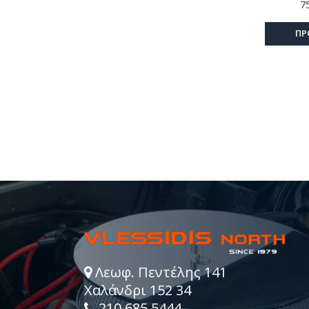
7
ΠΡ
Λεωφ. Πεντέλης 141
Χαλάνδρι 152 34
210 685 5444