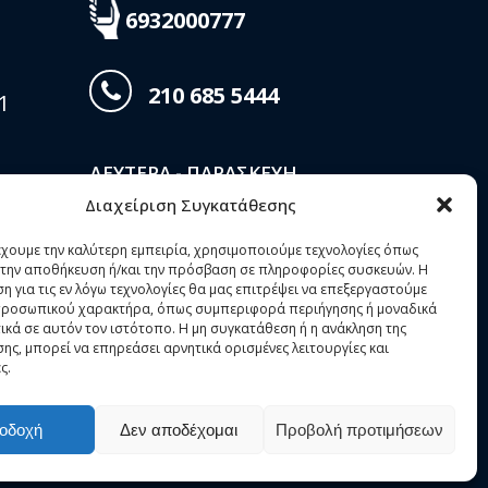
6932000777
210 685 5444
1
ΔΕΥΤΕΡΑ - ΠΑΡΑΣΚΕΥΗ
Διαχείριση Συγκατάθεσης
08:30 - 20:00
 Ν.
έχουμε την καλύτερη εμπειρία, χρησιμοποιούμε τεχνολογίες όπως
1
α την αποθήκευση ή/και την πρόσβαση σε πληροφορίες συσκευών. Η
ΣΑΒΒΑΤΟ
η για τις εν λόγω τεχνολογίες θα μας επιτρέψει να επεξεργαστούμε
ροσωπικού χαρακτήρα, όπως συμπεριφορά περιήγησης ή μοναδικά
08:30 - 15:00
ικά σε αυτόν τον ιστότοπο. Η μη συγκατάθεση ή η ανάκληση της
ης, μπορεί να επηρεάσει αρνητικά ορισμένες λειτουργίες και
την
ς.
αρίας
οδοχή
Δεν αποδέχομαι
Προβολή προτιμήσεων