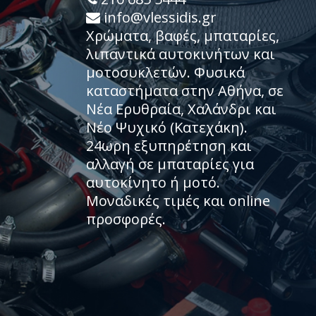
info@vlessidis.gr
Χρώματα, βαφές, μπαταρίες,
λιπαντικά αυτοκινήτων και
μοτοσυκλετών. Φυσικά
καταστήματα στην Αθήνα, σε
Νέα Ερυθραία, Χαλάνδρι και
Νέο Ψυχικό (Κατεχάκη).
24ωρη εξυπηρέτηση και
αλλαγή σε μπαταρίες για
αυτοκίνητο ή μοτό.
Μοναδικές τιμές και online
προσφορές.