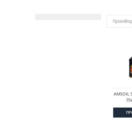
Προκαθορ
AMSOIL 
75
ΠΡ