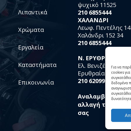
ψυχικό 11525
Λιπαντικά
210 6855444
ΧΑΛΑΝΔΡΙ
Λεωφ. Πεντέλης 14
Χρώματα
Χαλάνδρι 152 34
210 6855444
Εργαλεία
Ν. ΕΡΥΘΡΑΙΑ
Καταστήματα
Ελ. Βενιζέλου 153 –
Για να παρ
Ερυθραία 153 1467
cookies γι
συγκατάθεσ
210 6209900
Επικοινωνία
δεδομένα π
αναγνωριστ
συγκατάθεσ
Αναλαμβάνουμε 
δυνατότητε
αλλαγή της μπατ
σας
Απ