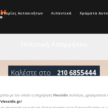
αταρίες Αυτοκινήτων
Λιπαντικά
Χρώματα Αυτο
Πολιτική Απορρήτου
69320007
210 6855444
τρόπο με τον οποίο η επιχείρηση
Vlessidis
συλλέγει, χρησιμοποιεί
/vlessidis.gr/
.
ι σημαντική για εμάς και δεσμευόμαστε να τα διαχειριζόμαστε με 