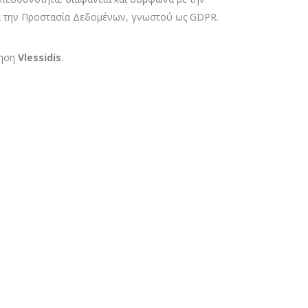
α την Προστασία Δεδομένων, γνωστού ως GDPR.
ρηση
Vlessidis
.