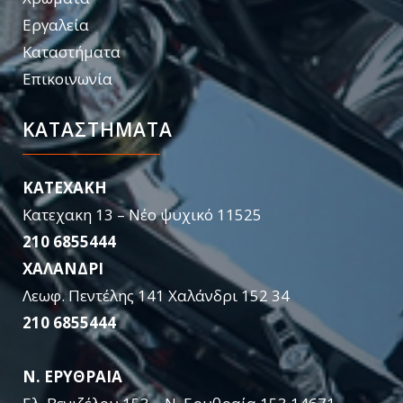
Εργαλεία
Καταστήματα
Επικοινωνία
ΚΑΤΑΣΤΉΜΑΤΑ
KATEXAKH
Κατεχακη 13 – Νέο ψυχικό 11525
210 6855444
ΧΑΛΑΝΔΡΙ
Λεωφ. Πεντέλης 141 Χαλάνδρι 152 34
210 6855444
Ν. ΕΡΥΘΡΑΙΑ