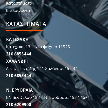
Καταστήματα
Επικοινωνία
ΚΑΤΑΣΤΉΜΑΤΑ
KATEXAKH
Κατεχακη 13 – Νέο ψυχικό 11525
210 6855444
ΧΑΛΑΝΔΡΙ
Λεωφ. Πεντέλης 141 Χαλάνδρι 152 34
210 6855444
Ν. ΕΡΥΘΡΑΙΑ
Ελ. Βενιζέλου 153 – Ν. Ερυθραία 153 14671
210 6209900