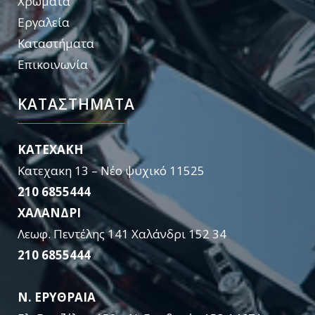
Χρώματα
Εργαλεία
Καταστήματα
Επικοινωνία
ΚΑΤΑΣΤΉΜΑΤΑ
KATEXAKH
Κατεχακη 13 – Νέο ψυχικό 11525
210 6855444
ΧΑΛΑΝΔΡΙ
Λεωφ. Πεντέλης 141 Χαλάνδρι 152 34
210 6855444
Ν. ΕΡΥΘΡΑΙΑ