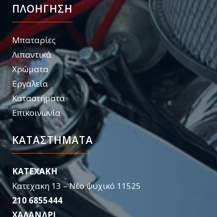
ΠΛΟΗΓΗΣΗ
Μπαταρίες
Λιπαντικά
Χρώματα
Εργαλεία
Καταστήματα
Επικοινωνία
ΚΑΤΑΣΤΉΜΑΤΑ
KATEXAKH
Κατεχακη 13 – Νέο ψυχικό 11525
210 6855444
ΧΑΛΑΝΔΡΙ