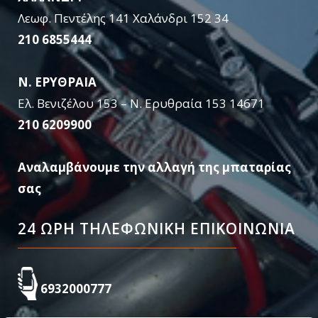
Λεωφ. Πεντέλης 141 Χαλάνδρι 152 34
210 6855444
Ν. ΕΡΥΘΡΑΙΑ
Ελ. Βενιζέλου 153 – Ν. Ερυθραία 153 14671
210 6209900
Αναλαμβάνουμε την αλλαγή της μπαταρίας
σας
24 ΩΡΗ ΤΗΛΕΦΩΝΙΚΗ ΕΠΙΚΟΙΝΩΝΙΑ
6932000777