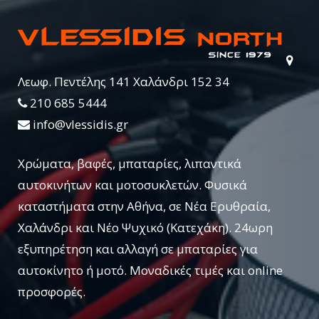
Λεωφ. Πεντέλης 141 Χαλάνδρι 152 34
210 685 5444
info@vlessidis.gr
Χρώματα, βαφές, μπαταρίες, λιπαντικά
αυτοκινήτων και μοτοσυκλετών. Φυσικά
καταστήματα στην Αθήνα, σε Νέα Ερυθραία,
Χαλάνδρι και Νέο Ψυχικό (Κατεχάκη). 24ωρη
εξυπηρέτηση και αλλαγή σε μπαταρίες για
αυτοκίνητο ή μοτό. Μοναδικές τιμές και online
προσφορές.