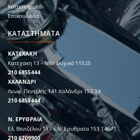
Καταστήματα
Επικοινωνία
ΚΑΤΑΣΤΉΜΑΤΑ
KATEXAKH
Κατεχακη 13 – Νέο ψυχικό 11525
210 6855444
ΧΑΛΑΝΔΡΙ
Λεωφ. Πεντέλης 141 Χαλάνδρι 152 34
210 6855444
Ν. ΕΡΥΘΡΑΙΑ
Ελ. Βενιζέλου 153 – Ν. Ερυθραία 153 14671
210 6209900