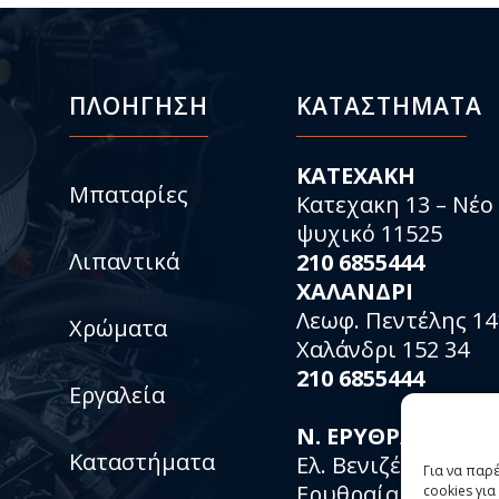
ΠΛΟΗΓΗΣΗ
ΚΑΤΑΣΤΉΜΑΤΑ
KATEXAKH
Μπαταρίες
Κατεχακη 13 – Νέο
ψυχικό 11525
Λιπαντικά
210 6855444
ΧΑΛΑΝΔΡΙ
Λεωφ. Πεντέλης 14
Χρώματα
Χαλάνδρι 152 34
210 6855444
Εργαλεία
Ν. ΕΡΥΘΡΑΙΑ
Καταστήματα
Ελ. Βενιζέλου 153 –
Για να παρ
Ερυθραία 153 1467
cookies γι