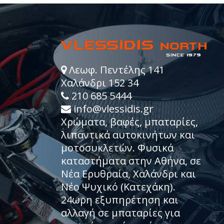
Λεωφ. Πεντέλης 141
Χαλάνδρι 152 34
210 685 5444
info@vlessidis.gr
Χρώματα, βαφές, μπαταρίες,
λιπαντικά αυτοκινήτων και
μοτοσυκλετών. Φυσικά
καταστήματα στην Αθήνα, σε
Νέα Ερυθραία, Χαλάνδρι και
Νέο Ψυχικό (Κατεχάκη).
24ωρη εξυπηρέτηση και
αλλαγή σε μπαταρίες για