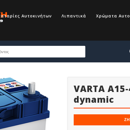
αταρίες Αυτοκινήτων
Λιπαντικά
Χρώματα Αυτο
VARTA A15-
dynamic
69320007
ΖΗ
210 6855444