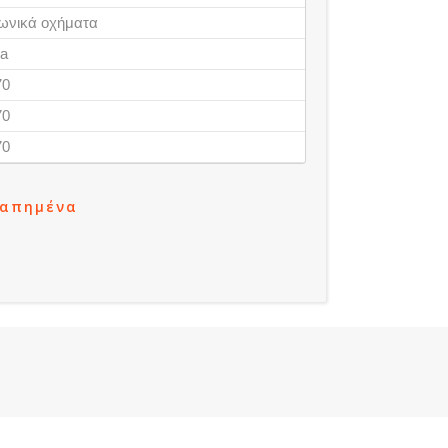
ωνικά οχήματα
ta
70
70
70
γαπημένα