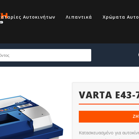
αταρίες Αυτοκινήτων
Λιπαντικά
Χρώματα Αυτο
VARTA E43-
69320007
ΖΗ
210 6855444
Κατασκευασμένο για αυτοκίνητ