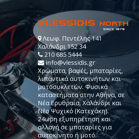
Λεωφ. Πεντέλης 141
Χαλάνδρι 152 34
210 685 5444
info@vlessidis.gr
Χρώματα, βαφές, μπαταρίες,
λιπαντικά αυτοκινήτων και
μοτοσυκλετών. Φυσικά
καταστήματα στην Αθήνα, σε
Νέα Ερυθραία, Χαλάνδρι και
Νέο Ψυχικό (Κατεχάκη).
24ωρη εξυπηρέτηση και
αλλαγή σε μπαταρίες για
αυτοκίνητο ή μοτό.