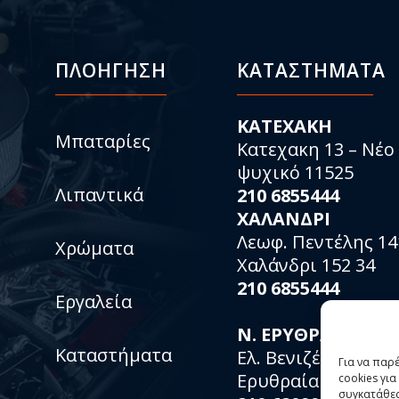
ΠΛΟΗΓΗΣΗ
ΚΑΤΑΣΤΉΜΑΤΑ
KATEXAKH
Μπαταρίες
Κατεχακη 13 – Νέο
ψυχικό 11525
Λιπαντικά
210 6855444
ΧΑΛΑΝΔΡΙ
Λεωφ. Πεντέλης 14
Χρώματα
Χαλάνδρι 152 34
210 6855444
Εργαλεία
Ν. ΕΡΥΘΡΑΙΑ
Καταστήματα
Ελ. Βενιζέλου 153 –
Για να παρ
Ερυθραία 153 1467
cookies γι
συγκατάθεσ