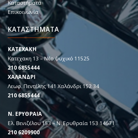
Καταστήματα
Επικοινωνία
ΚΑΤΑΣΤΉΜΑΤΑ
KATEXAKH
Κατεχακη 13 – Νέο ψυχικό 11525
210 6855444
ΧΑΛΑΝΔΡΙ
Λεωφ. Πεντέλης 141 Χαλάνδρι 152 34
210 6855444
Ν. ΕΡΥΘΡΑΙΑ
Ελ. Βενιζέλου 153 – Ν. Ερυθραία 153 14671
210 6209900