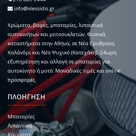
info@vlessidis.gr
Χρώματα, βαφές, μπαταρίες, λιπαντικά
αυτοκινήτων και μοτοσυκλετών. Φυσικά
καταστήματα στην Αθήνα, σε Νέα Ερυθραία,
Χαλάνδρι και Νέο Ψυχικό (Κατεχάκη). 24ωρη
εξυπηρέτηση και αλλαγή σε μπαταρίες για
αυτοκίνητο ή μοτό. Μοναδικές τιμές και online
προσφορές.
ΠΛΟΗΓΗΣΗ
Μπαταρίες
Λιπαντικά
Χρώματα