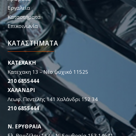
Εργαλεία
Καταστήματα
Επικοινωνία
ΚΑΤΑΣΤΉΜΑΤΑ
KATEXAKH
Κατεχακη 13 – Νέο ψυχικό 11525
210 6855444
ΧΑΛΑΝΔΡΙ
Λεωφ. Πεντέλης 141 Χαλάνδρι 152 34
210 6855444
Ν. ΕΡΥΘΡΑΙΑ
Ελ. Βενιζέλου 153 – Ν. Ερυθραία 153 14671