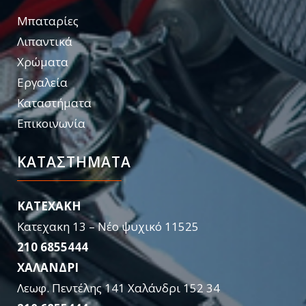
Μπαταρίες
Λιπαντικά
Χρώματα
Εργαλεία
Καταστήματα
Επικοινωνία
ΚΑΤΑΣΤΉΜΑΤΑ
KATEXAKH
Κατεχακη 13 – Νέο ψυχικό 11525
210 6855444
ΧΑΛΑΝΔΡΙ
Λεωφ. Πεντέλης 141 Χαλάνδρι 152 34