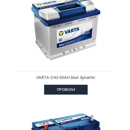
VARTA D43-60AH blue dynamic
ΠΡΟΒΟΛΗ