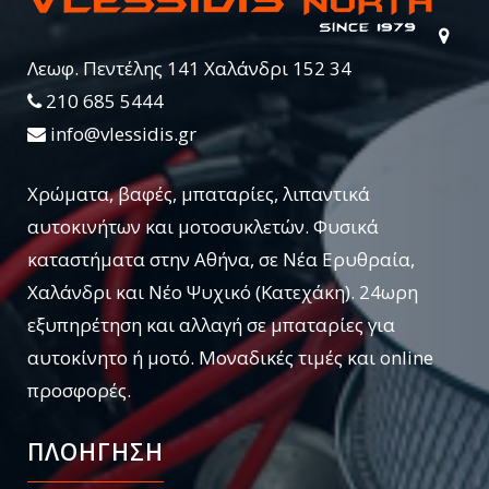
Λεωφ. Πεντέλης 141 Χαλάνδρι 152 34
210 685 5444
info@vlessidis.gr
Χρώματα, βαφές, μπαταρίες, λιπαντικά
αυτοκινήτων και μοτοσυκλετών. Φυσικά
καταστήματα στην Αθήνα, σε Νέα Ερυθραία,
Χαλάνδρι και Νέο Ψυχικό (Κατεχάκη). 24ωρη
εξυπηρέτηση και αλλαγή σε μπαταρίες για
αυτοκίνητο ή μοτό. Μοναδικές τιμές και online
προσφορές.
ΠΛΟΗΓΗΣΗ