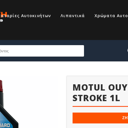
αταρίες Αυτοκινήτων
Λιπαντικά
Χρώματα Αυτο
MOTUL OUYB
STROKE 1L
69320007
ΖΗ
210 6855444