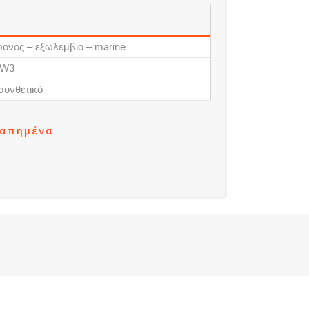
ρονος – εξωλέμβιο – marine
-W3
συνθετικό
γαπημένα