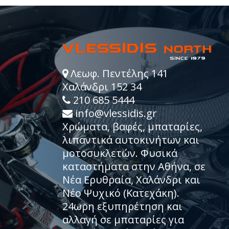
Λεωφ. Πεντέλης 141
Χαλάνδρι 152 34
210 685 5444
info@vlessidis.gr
Χρώματα, βαφές, μπαταρίες,
λιπαντικά αυτοκινήτων και
μοτοσυκλετών. Φυσικά
καταστήματα στην Αθήνα, σε
Νέα Ερυθραία, Χαλάνδρι και
Νέο Ψυχικό (Κατεχάκη).
24ωρη εξυπηρέτηση και
αλλαγή σε μπαταρίες για