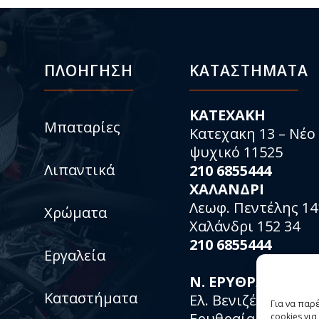
ΠΛΟΗΓΗΣΗ
ΚΑΤΑΣΤΉΜΑΤΑ
KATEXAKH
Μπαταρίες
Κατεχακη 13 – Νέο
ψυχικό 11525
Λιπαντικά
210 6855444
ΧΑΛΑΝΔΡΙ
Λεωφ. Πεντέλης 14
Χρώματα
Χαλάνδρι 152 34
210 6855444
Εργαλεία
Ν. ΕΡΥΘΡΑΙΑ
Καταστήματα
Ελ. Βενιζέλου 153 –
Για να παρ
Ερυθραία 153 1467
cookies γι